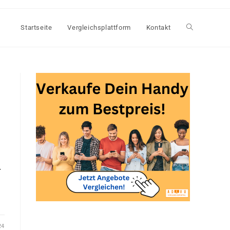
Startseite
Vergleichsplattform
Kontakt
Website-
Suche
umschalten
r
24