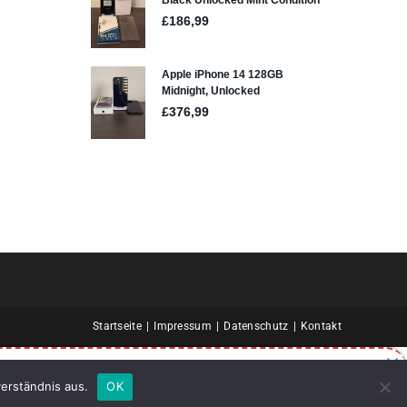
Startseite
Impressum
Datenschutz
Kontakt
 Hier!
erständnis aus.
OK