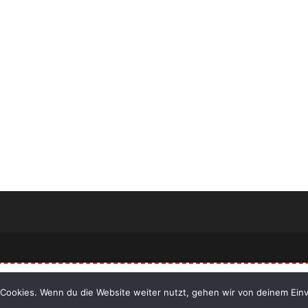
Hast Du ein Handy zu verkaufen?
Klicke Jetzt
Cookies. Wenn du die Website weiter nutzt, gehen wir von deinem Einv
 den besten Preis mit exklusiven Gutscheinen!