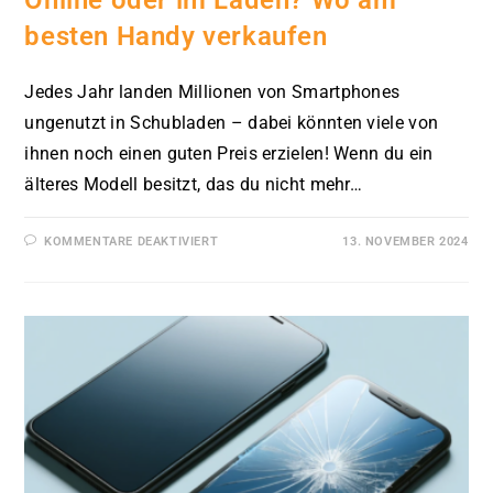
besten Handy verkaufen
Jedes Jahr landen Millionen von Smartphones
ungenutzt in Schubladen – dabei könnten viele von
ihnen noch einen guten Preis erzielen! Wenn du ein
älteres Modell besitzt, das du nicht mehr…
FÜR
KOMMENTARE DEAKTIVIERT
13. NOVEMBER 2024
ONLINE
ODER
IM
LADEN?
WO
AM
BESTEN
HANDY
VERKAUFEN