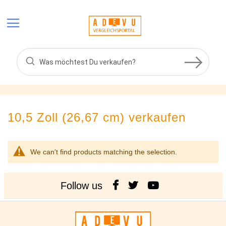
Skip
to
Content
10,5 Zoll (26,67 cm)
verkaufen
We can't find products matching the selection.
Follow us