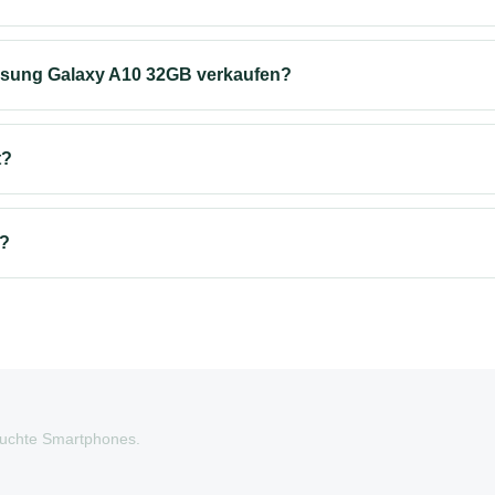
msung Galaxy A10 32GB verkaufen?
t?
s?
auchte Smartphones.