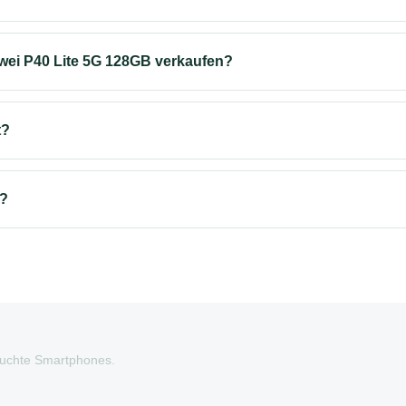
wei P40 Lite 5G 128GB verkaufen?
t?
s?
auchte Smartphones.