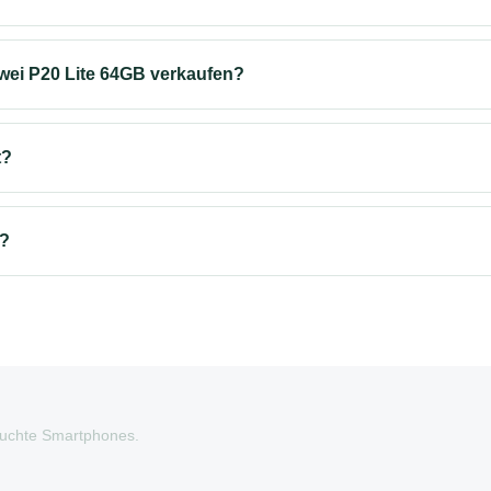
wei P20 Lite 64GB verkaufen?
t?
s?
auchte Smartphones.