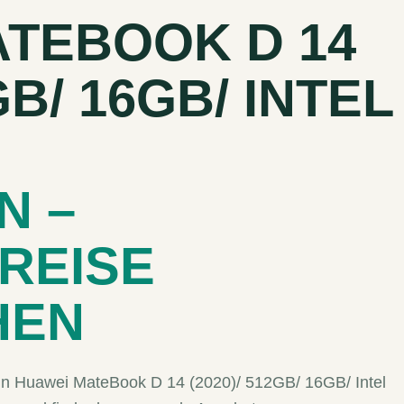
TEBOOK D 14
GB/ 16GB/ INTEL
N –
REISE
HEN
Dein Huawei MateBook D 14 (2020)/ 512GB/ 16GB/ Intel