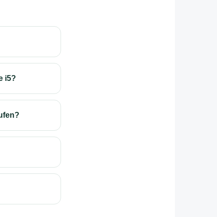
e i5?
aufen?