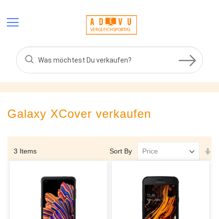
Skip
to
Content
Galaxy XCover
verkaufen
Se
Sort By
3
Items
As
Di