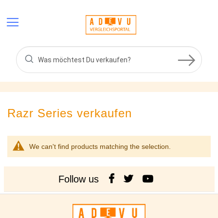
Skip
to
Content
Razr Series
verkaufen
We can't find products matching the selection.
Follow us