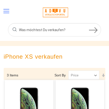
Skip
to
Content
iPhone XS
verkaufen
Se
Sort By
3
Items
As
Di