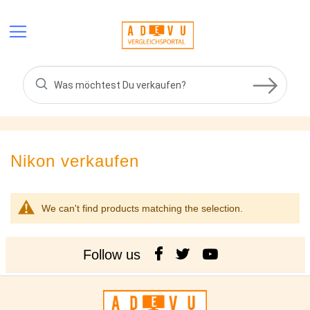
Skip
to
Content
Nikon
verkaufen
We can't find products matching the selection.
Follow us