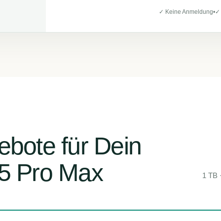
✓ Keine Anmeldung
•
✓
ebote für Dein
15 Pro Max
1 TB 