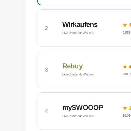
Wirkaufens
★ 4
2
8.959
Live-Zustand: Wie neu
Rebuy
★ 4
3
200.0
Live-Zustand: Wie neu
mySWOOOP
★ 3
4
19.09
Live-Zustand: Wie neu