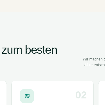
en zum besten
Wir machen d
sicher entsch
02
≋